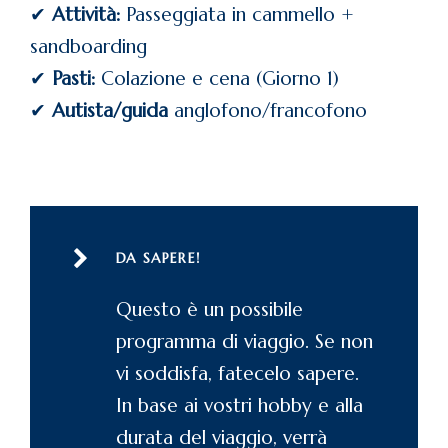
✔
Attività:
Passeggiata in cammello +
sandboarding
✔
Pasti:
Colazione e cena (Giorno 1)
✔
Autista/guida
anglofono/francofono
DA SAPERE!
Questo è un possibile
programma di viaggio. Se non
vi soddisfa, fatecelo sapere.
In base ai vostri hobby e alla
durata del viaggio, verrà