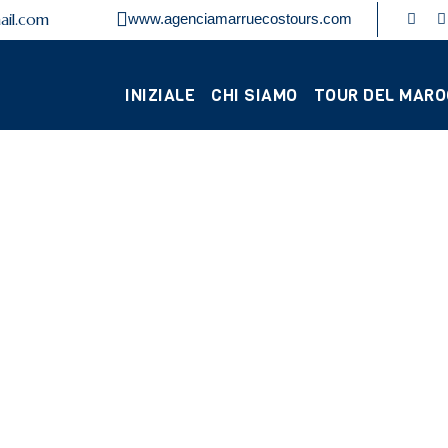
ail.com
www.agenciamarruecostours.com
INIZIALE
CHI SIAMO
TOUR DEL MAR
CHI È MOHA
Il fondatore